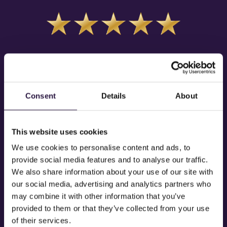
“‘
FLITSEND POPCONCERT
WAARIN DE VROUWEN VAN HENRY VIII HUN
VERHAAL DOEN”
De Volkskrant
Consent
Details
About
‘
THE MOST UPLIFTING
PIECE OF NEW BRITISH MUSICAL THEATRE’
Evening Standard
This website uses cookies
‘A
THEATRICAL PHENOMENON
’
We use cookies to personalise content and ads, to
provide social media features and to analyse our traffic.
Daily Telegraph
We also share information about your use of our site with
our social media, advertising and analytics partners who
‘BELIEVE THE
HYPE
’
may combine it with other information that you’ve
Attitude
provided to them or that they’ve collected from your use
of their services.