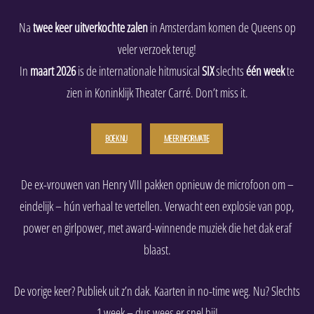
Na
twee keer uitverkochte zalen
in Amsterdam komen de Queens op
veler verzoek terug!
In
maart 2026
is de internationale hitmusical
SIX
slechts
één week
te
zien in Koninklijk Theater Carré. Don’t miss it.
BOEK NU
MEER INFORMATIE
De ex-vrouwen van Henry VIII pakken opnieuw de microfoon om –
eindelijk – hún verhaal te vertellen. Verwacht een explosie van pop,
power en girlpower, met award-winnende muziek die het dak eraf
blaast.
De vorige keer? Publiek uit z’n dak. Kaarten in no-time weg. Nu? Slechts
1 week – dus wees er snel bij!