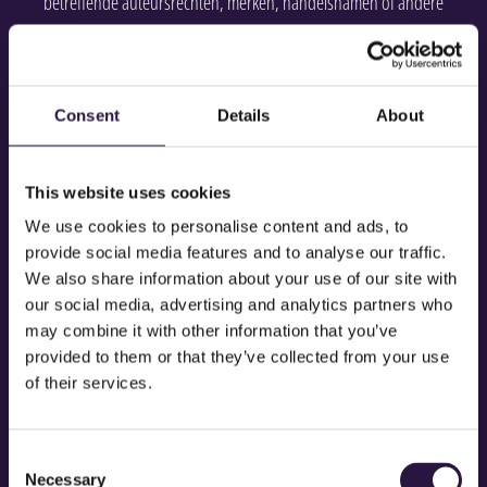
betreffende auteursrechten, merken, handelsnamen of andere
rechten van intellectuele of industriële eigendom uit de reportages,
producties of materialen te verwijderen of te wijzigen.
Consent
Details
About
8. Medewerking door Opdrachtgever
This website uses cookies
8.1. Opdrachtgever zal MediaLane steeds tijdig alle voor een
We use cookies to personalise content and ads, to
behoorlijke uitvoering van de Opdracht nuttige en noodzakelijke
provide social media features and to analyse our traffic.
gegevens of inlichtingen verschaffen en alle medewerking verlenen.
We also share information about your use of our site with
our social media, advertising and analytics partners who
8.2. Indien is overeengekomen dat Opdrachtgever materialen of
may combine it with other information that you’ve
provided to them or that they’ve collected from your use
gegevens op informatiedragers ter beschikking zal stellen, zullen deze
of their services.
voldoen aan de voor het uitvoeren van de werkzaamheden
noodzakelijke specificaties.
Consent
Necessary
Selection