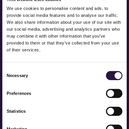
We use cookies to personalise content and ads, to
provide social media features and to analyse our traffic.
We also share information about your use of our site with
our social media, advertising and analytics partners who
may combine it with other information that you’ve
provided to them or that they’ve collected from your use
of their services.
Door de ONWIJS enthousiaste reactie dat de UK tour van SIX naar
Nederland komt plakken we er nog één week achteraan! Het Luxor
Consent
Theater in Rotterdam heeft speciaal voor deze hitmusical
Necessary
Selection
plaatsgemaakt in de agenda. Van 4 t/m 8 oktober 2023 is SIX na West
End, Broadway en meer nu ook voor een week in Rotterdam te zien.
Preferences
Boek snel tickets want SIX is maar drie weken in Nederland te zien.
Statistics