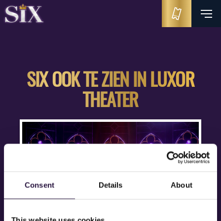
SIX OOK TE ZIEN IN LUXOR
THEATER
Consent
Details
About
This website uses cookies